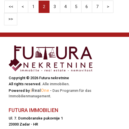
<<
<
1
2
3
4
5
6
7
>
>>
Copyright © 2026 Futura nekretnine
All rights reserved.
Alle immobilien
.
i
Real
One
Powered by
-
Das Programm für das
Immobilienmanagement
.
FUTURA IMMOBILIEN
Ul. 7. Domobranske pukovnije 1
23000 Zadar - HR