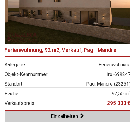
Ferienwohnung, 92 m2, Verkauf, Pag - Mandre
Kategorie:
Ferienwohnung
Objekt-Kennnummer:
iro-699247
Standort :
Pag, Mandre (23251)
2
Fläche:
92,50 m
295 000 €
Verkaufspreis:
Einzelheiten