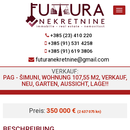
Navig
+385 (23) 410 220
+385 (91) 531 4258
+385 (91) 619 3806
futuranekretnine@gmail.com
VERKAUF:
PAG - ŠIMUNI, WOHNUNG 107,55 M2, VERKAUF,
NEU, GARTEN, AUSSICHT, LAGE!!
Preis:
350 000 €
(2 637 075 kn)
BESCHREIBUNG