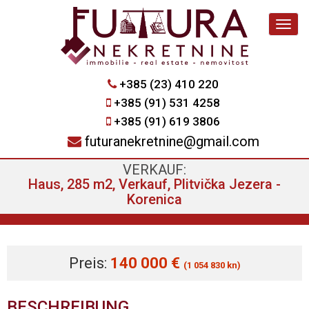
Navig
+385 (23) 410 220
+385 (91) 531 4258
+385 (91) 619 3806
futuranekretnine@gmail.com
VERKAUF:
Haus, 285 m2, Verkauf, Plitvička Jezera -
Korenica
Preis:
140 000 €
(1 054 830 kn)
BESCHREIBUNG