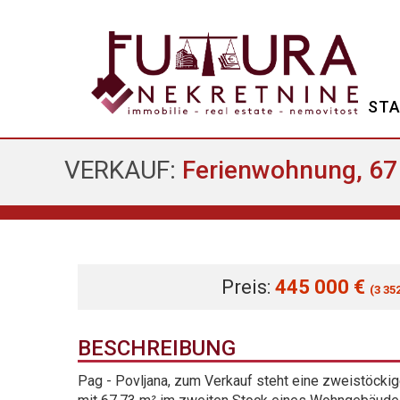
STA
VERKAUF:
Ferienwohnung, 67 
Preis:
445 000 €
(3 35
BESCHREIBUNG
Pag - Povljana, zum Verkauf steht eine zweistöck