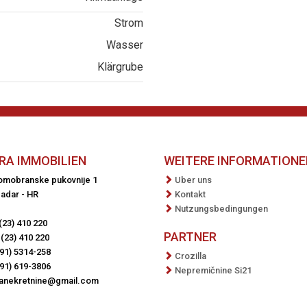
Strom
Wasser
Klärgrube
RA IMMOBILIEN
WEITERE INFORMATIONE
Domobranske pukovnije 1
Uber uns
adar - HR
Kontakt
Nutzungsbedingungen
(23) 410 220
PARTNER
(23) 410 220
91) 5314-258
Crozilla
91) 619-3806
Nepremičnine Si21
ranekretnine@gmail.com