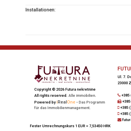
Installationen:
FUTU
Ul. 7. 
23000 Z
Copyright © 2026 Futura nekretnine
+385 
All rights reserved.
Alle immobilien
.
+385 
i
Real
One
Powered by
-
Das Programm
+385 (
für das Immobilienmanagement
.
+385 (
futu
Fester Umrechnungskurs 1 EUR = 7,53450 HRK