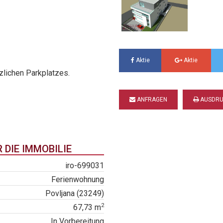
Aktie
Aktie
zlichen Parkplatzes.
ANFRAGEN
AUSDRU
DIE IMMOBILIE
iro-699031
Ferienwohnung
Povljana (23249)
2
67,73 m
In Vorbereitung