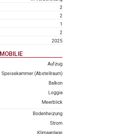
2
2
1
2
2025
MOBILIE
Aufzug
Speisekammer (Abstellraum)
Balkon
Loggia
Meerblick
Bodenheizung
Strom
Klimaanlage