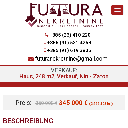
Navig
+385 (23) 410 220
+385 (91) 531 4258
+385 (91) 619 3806
futuranekretnine@gmail.com
VERKAUF:
Haus, 248 m2, Verkauf, Nin - Zaton
Preis:
345 000 €
350 000 €
(2 599 403 kn)
BESCHREIBUNG