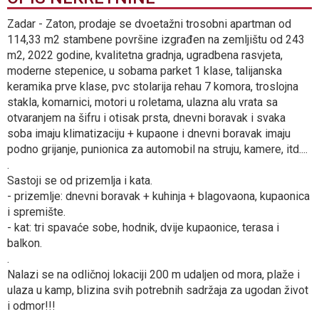
Zadar - Zaton, prodaje se dvoetažni trosobni apartman od
114,33 m2 stambene površine izgrađen na zemljištu od 243
m2, 2022 godine, kvalitetna gradnja, ugradbena rasvjeta,
moderne stepenice, u sobama parket 1 klase, talijanska
keramika prve klase, pvc stolarija rehau 7 komora, troslojna
stakla, komarnici, motori u roletama, ulazna alu vrata sa
otvaranjem na šifru i otisak prsta, dnevni boravak i svaka
soba imaju klimatizaciju + kupaone i dnevni boravak imaju
podno grijanje, punionica za automobil na struju, kamere, itd....
.
Sastoji se od prizemlja i kata.
- prizemlje: dnevni boravak + kuhinja + blagovaona, kupaonica
i spremište.
- kat: tri spavaće sobe, hodnik, dvije kupaonice, terasa i
balkon.
.
Nalazi se na odličnoj lokaciji 200 m udaljen od mora, plaže i
ulaza u kamp, blizina svih potrebnih sadržaja za ugodan život
i odmor!!!