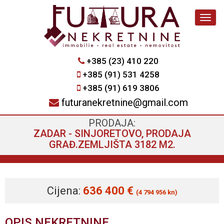
Navig
+385 (23) 410 220
+385 (91) 531 4258
+385 (91) 619 3806
futuranekretnine@gmail.com
PRODAJA:
ZADAR - SINJORETOVO, PRODAJA
GRAĐ.ZEMLJIŠTA 3182 M2.
Cijena:
636 400 €
(4 794 956 kn)
OPIS NEKRETNINE