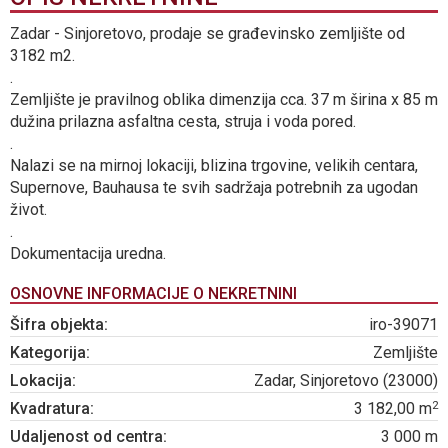
Zadar - Sinjoretovo, prodaje se građevinsko zemljište od
3182 m2.
.
Zemljište je pravilnog oblika dimenzija cca. 37 m širina x 85 m
dužina prilazna asfaltna cesta, struja i voda pored.
.
Nalazi se na mirnoj lokaciji, blizina trgovine, velikih centara,
Supernove, Bauhausa te svih sadržaja potrebnih za ugodan
život.
.
Dokumentacija uredna.
OSNOVNE INFORMACIJE O NEKRETNINI
Šifra objekta:
iro-39071
Kategorija:
Zemljište
Lokacija:
Zadar, Sinjoretovo (23000)
2
Kvadratura:
3 182,00 m
Udaljenost od centra:
3 000 m