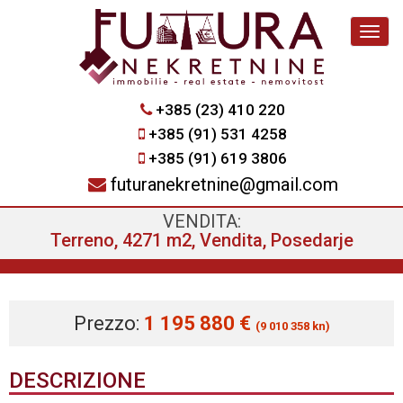
Navig
+385 (23) 410 220
+385 (91) 531 4258
+385 (91) 619 3806
futuranekretnine@gmail.com
VENDITA:
Terreno, 4271 m2, Vendita, Posedarje
Prezzo:
1 195 880 €
(9 010 358 kn)
DESCRIZIONE