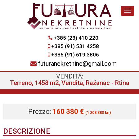
Navig
+385 (23) 410 220
+385 (91) 531 4258
+385 (91) 619 3806
futuranekretnine@gmail.com
VENDITA:
Terreno, 1458 m2, Vendita, Ražanac - Rtina
Prezzo:
160 380 €
(1 208 383 kn)
DESCRIZIONE