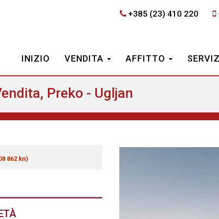
+385 (23) 410 220
INIZIO
VENDITA
AFFITTO
SERVI
endita, Preko - Ugljan
08 862 kn)
IETÀ