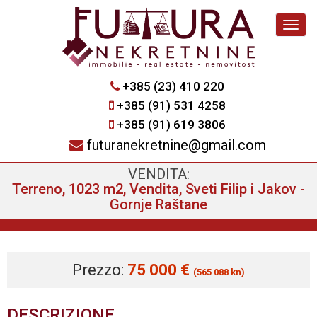
Navig
+385 (23) 410 220
+385 (91) 531 4258
+385 (91) 619 3806
futuranekretnine@gmail.com
VENDITA:
Terreno, 1023 m2, Vendita, Sveti Filip i Jakov -
Gornje Raštane
Prezzo:
75 000 €
(565 088 kn)
DESCRIZIONE