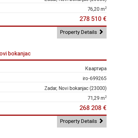
2
76,20 m
278 510 €
Property Details
Novi bokanjac
Квартира
iro-699265
Zadar, Novi bokanjac (23000)
2
71,29 m
268 208 €
Property Details