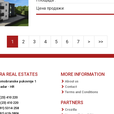
Площадь :
Цена продажи:
1
2
3
4
5
6
7
>
>>
RA REAL ESTATES
MORE INFORMATION
Domobranske pukovnije 1
About us
adar - HR
Contact
Terms and Conditions
(23) 410 220
PARTNERS
(23) 410 220
91) 5314-258
Crozilla
91) 619-3806