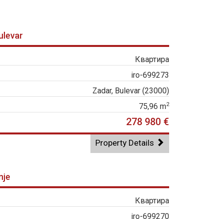
ulevar
Квартира
iro-699273
Zadar, Bulevar (23000)
2
75,96 m
278 980 €
Property Details
nje
Квартира
iro-699270