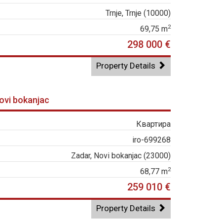
Trnje, Trnje (10000)
2
69,75 m
298 000 €
Property Details
Novi bokanjac
Квартира
iro-699268
Zadar, Novi bokanjac (23000)
2
68,77 m
259 010 €
Property Details