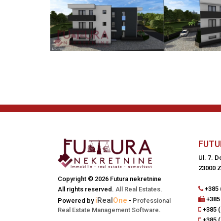
FUTU
Ul. 7. 
23000 Z
Copyright © 2026 Futura nekretnine
+385 
All rights reserved.
All Real Estates
.
+385 
i
Real
One
Powered by
-
Professional
+385 (
Real Estate Management Software
.
+385 (