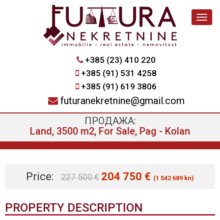
Navig
+385 (23) 410 220
+385 (91) 531 4258
+385 (91) 619 3806
futuranekretnine@gmail.com
ПРОДАЖА:
Land, 3500 m2, For Sale, Pag - Kolan
Price:
204 750 €
227 500 €
(1 542 689 kn)
PROPERTY DESCRIPTION