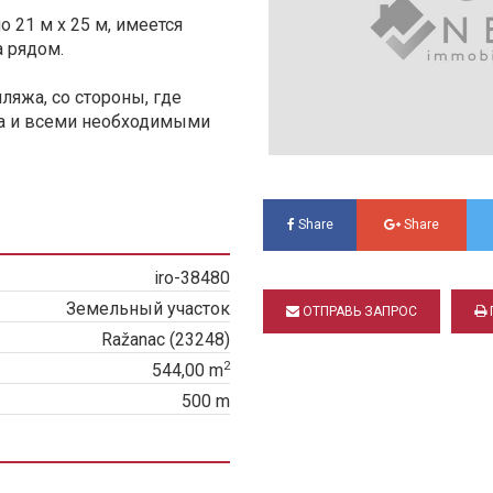
21 м x 25 м, имеется
а рядом.
ляжа, со стороны, где
да и всеми необходимыми
Share
Share
iro-38480
Земельный участок
ОТПРАВЬ ЗАПРОС
Ražanac (23248)
2
544,00 m
500 m