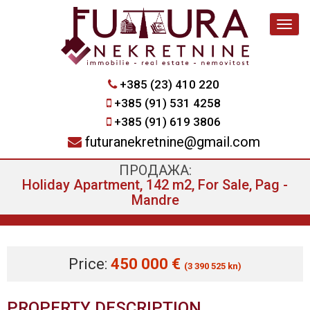
Navig
+385 (23) 410 220
+385 (91) 531 4258
+385 (91) 619 3806
futuranekretnine@gmail.com
ПРОДАЖА:
Holiday Apartment, 142 m2, For Sale, Pag -
Mandre
Price:
450 000 €
(3 390 525 kn)
PROPERTY DESCRIPTION