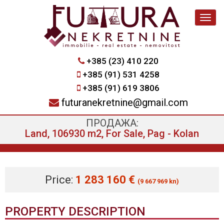
Navig
+385 (23) 410 220
+385 (91) 531 4258
+385 (91) 619 3806
futuranekretnine@gmail.com
ПРОДАЖА:
Land, 106930 m2, For Sale, Pag - Kolan
Price:
1 283 160 €
(9 667 969 kn)
PROPERTY DESCRIPTION