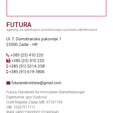
FUTURA
agencija za cjelokupno posredovanje u prometu nekretninama
Ul. 7. Domobranske pukovnije 1
23000 Zadar - HR
+385 (23) 410 220
+385 (23) 410 220
+385 (91) 5314-258
+385 (91) 619-3806
futuranekretnine@gmail.com
Futura, Handwerk für Immobilien-Dienstleistungen
Eigentümer: Igor Vučković
Craft Register Zadar, MB: 97101109
OIB: 15267517111
IBAN: HR9723600001102493640