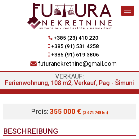
Navig
+385 (23) 410 220
+385 (91) 531 4258
+385 (91) 619 3806
futuranekretnine@gmail.com
VERKAUF:
Ferienwohnung, 108 m2, Verkauf, Pag - Šimuni
Preis:
355 000 €
(2 674 748 kn)
BESCHREIBUNG