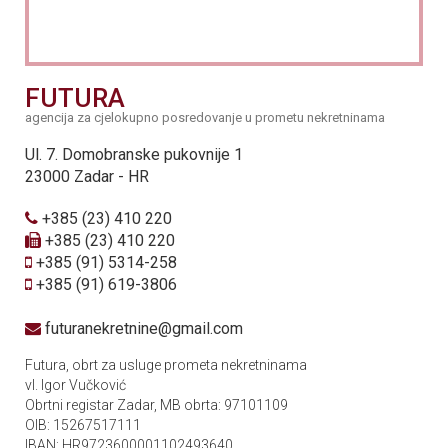
FUTURA
agencija za cjelokupno posredovanje u prometu nekretninama
Ul. 7. Domobranske pukovnije 1
23000 Zadar - HR
+385 (23) 410 220
+385 (23) 410 220
+385 (91) 5314-258
+385 (91) 619-3806
futuranekretnine@gmail.com
Futura, obrt za usluge prometa nekretninama
vl. Igor Vučković
Obrtni registar Zadar, MB obrta: 97101109
OIB: 15267517111
IBAN: HR9723600001102493640