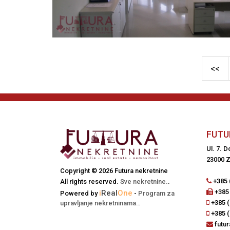
<<
FUTU
Ul. 7. 
23000 Z
Copyright © 2026 Futura nekretnine
+385 
All rights reserved.
Sve nekretnine.
.
+385 
i
Real
One
Powered by
-
Program za
+385 (
upravljanje nekretninama.
.
+385 (
futu