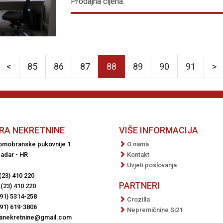
Prodajna cijena:
<
85
86
87
88
89
90
91
>
RA NEKRETNINE
VIŠE INFORMACIJA
Domobranske pukovnije 1
O nama
adar - HR
Kontakt
Uvjeti poslovanja
(23) 410 220
PARTNERI
(23) 410 220
91) 5314-258
Crozilla
91) 619-3806
Nepremičnine Si21
ranekretnine@gmail.com