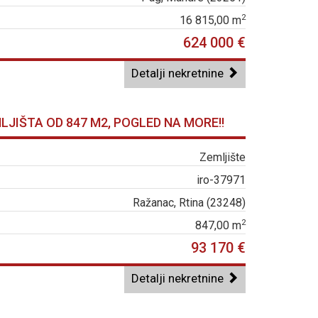
2
16 815,00 m
624 000 €
Detalji nekretnine
LJIŠTA OD 847 M2, POGLED NA MORE!!
Zemljište
iro-37971
Ražanac, Rtina (23248)
2
847,00 m
93 170 €
Detalji nekretnine