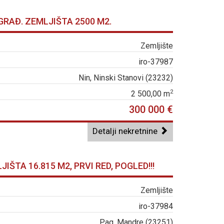
GRAĐ. ZEMLJIŠTA 2500 M2.
Zemljište
iro-37987
Nin, Ninski Stanovi (23232)
2
2 500,00 m
300 000 €
Detalji nekretnine
ŠTA 16.815 M2, PRVI RED, POGLED!!!
Zemljište
iro-37984
Pag, Mandre (23251)