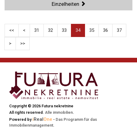
Einzelheiten
<<
<
31
32
33
34
35
36
37
>
>>
Copyright © 2026 Futura nekretnine
All rights reserved.
Alle immobilien
.
i
Real
One
Powered by
-
Das Programm für das
Immobilienmanagement
.